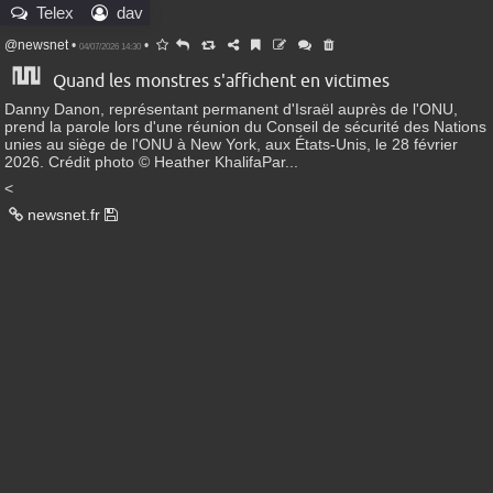
Telex
dav
@newsnet
•
•
04/07/2026 14:30
Quand les monstres s'affichent en victimes
Danny Danon, représentant permanent d'Israël auprès de l'ONU,
prend la parole lors d'une réunion du Conseil de sécurité des Nations
unies au siège de l'ONU à New York, aux États-Unis, le 28 février
2026. Crédit photo © Heather KhalifaPar...
<
newsnet.fr