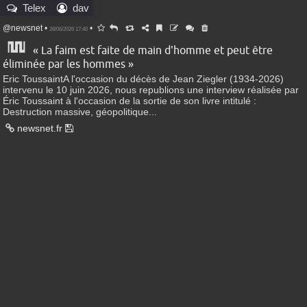
Telex
dav
@newsnet
•
•
28/06/2026 17:40
« La faim est faite de main d'homme et peut être
éliminée par les hommes »
Eric ToussaintA l'occasion du décès de Jean Ziegler (1934-2026)
intervenu le 10 juin 2026, nous republions une interview réalisée par
Éric Toussaint à l'occasion de la sortie de son livre intitulé :
Destruction massive, géopolitique...
newsnet.fr