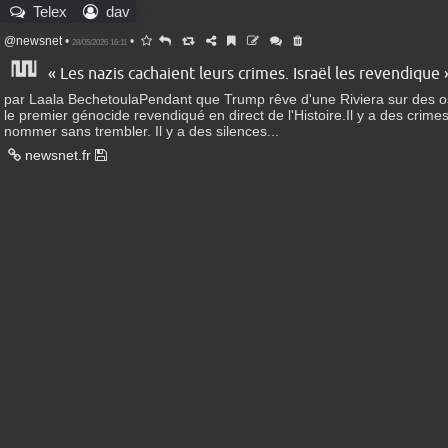
Telex
dav
@newsnet
•
•
28/05/2026 16:11
« Les nazis cachaient leurs crimes. Israël les revendique 
par Laala BechetoulaPendant que Trump rêve d'une Riviera sur des o
le premier génocide revendiqué en direct de l'Histoire.Il y a des crim
nommer sans trembler. Il y a des silences...
newsnet.fr