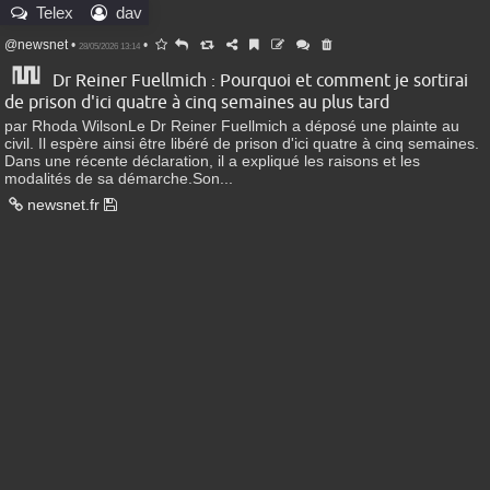
Telex
dav
@newsnet
•
•
28/05/2026 13:14
Dr Reiner Fuellmich : Pourquoi et comment je sortirai
de prison d'ici quatre à cinq semaines au plus tard
par Rhoda WilsonLe Dr Reiner Fuellmich a déposé une plainte au
civil. Il espère ainsi être libéré de prison d'ici quatre à cinq semaines.
Dans une récente déclaration, il a expliqué les raisons et les
modalités de sa démarche.Son...
newsnet.fr