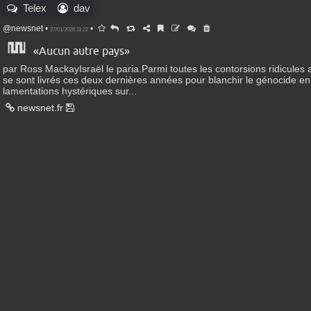
Telex
dav
@newsnet
•
•
27/01/2026 11:22
«Aucun autre pays»
par Ross MackayIsraël le paria.Parmi toutes les contorsions ridicules
se sont livrés ces deux dernières années pour blanchir le génocide en 
lamentations hystériques sur...
newsnet.fr